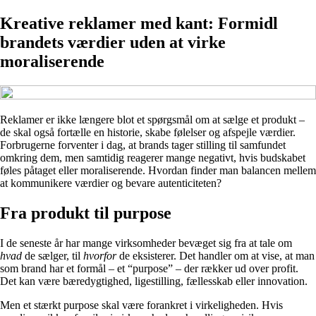
Kreative reklamer med kant: Formidl
brandets værdier uden at virke
moraliserende
Reklamer er ikke længere blot et spørgsmål om at sælge et produkt –
de skal også fortælle en historie, skabe følelser og afspejle værdier.
Forbrugerne forventer i dag, at brands tager stilling til samfundet
omkring dem, men samtidig reagerer mange negativt, hvis budskabet
føles påtaget eller moraliserende. Hvordan finder man balancen mellem
at kommunikere værdier og bevare autenticiteten?
Fra produkt til purpose
I de seneste år har mange virksomheder bevæget sig fra at tale om
hvad
de sælger, til
hvorfor
de eksisterer. Det handler om at vise, at man
som brand har et formål – et “purpose” – der rækker ud over profit.
Det kan være bæredygtighed, ligestilling, fællesskab eller innovation.
Men et stærkt purpose skal være forankret i virkeligheden. Hvis