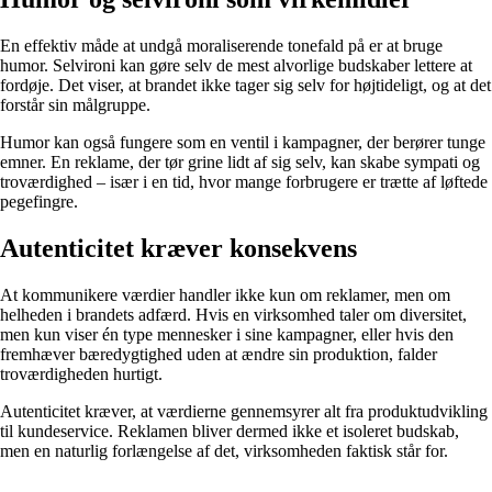
En effektiv måde at undgå moraliserende tonefald på er at bruge
humor. Selvironi kan gøre selv de mest alvorlige budskaber lettere at
fordøje. Det viser, at brandet ikke tager sig selv for højtideligt, og at det
forstår sin målgruppe.
Humor kan også fungere som en ventil i kampagner, der berører tunge
emner. En reklame, der tør grine lidt af sig selv, kan skabe sympati og
troværdighed – især i en tid, hvor mange forbrugere er trætte af løftede
pegefingre.
Autenticitet kræver konsekvens
At kommunikere værdier handler ikke kun om reklamer, men om
helheden i brandets adfærd. Hvis en virksomhed taler om diversitet,
men kun viser én type mennesker i sine kampagner, eller hvis den
fremhæver bæredygtighed uden at ændre sin produktion, falder
troværdigheden hurtigt.
Autenticitet kræver, at værdierne gennemsyrer alt fra produktudvikling
til kundeservice. Reklamen bliver dermed ikke et isoleret budskab,
men en naturlig forlængelse af det, virksomheden faktisk står for.