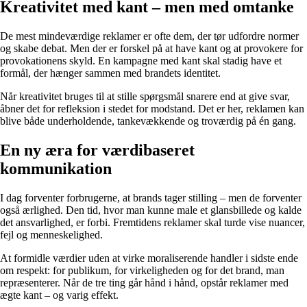
Kreativitet med kant – men med omtanke
De mest mindeværdige reklamer er ofte dem, der tør udfordre normer
og skabe debat. Men der er forskel på at have kant og at provokere for
provokationens skyld. En kampagne med kant skal stadig have et
formål, der hænger sammen med brandets identitet.
Når kreativitet bruges til at stille spørgsmål snarere end at give svar,
åbner det for refleksion i stedet for modstand. Det er her, reklamen kan
blive både underholdende, tankevækkende og troværdig på én gang.
En ny æra for værdibaseret
kommunikation
I dag forventer forbrugerne, at brands tager stilling – men de forventer
også ærlighed. Den tid, hvor man kunne male et glansbillede og kalde
det ansvarlighed, er forbi. Fremtidens reklamer skal turde vise nuancer,
fejl og menneskelighed.
At formidle værdier uden at virke moraliserende handler i sidste ende
om respekt: for publikum, for virkeligheden og for det brand, man
repræsenterer. Når de tre ting går hånd i hånd, opstår reklamer med
ægte kant – og varig effekt.