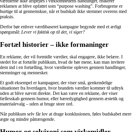
værdierne ikke afspejles i virksomhedens handlinger, risikerer
reklamen at blive opfattet som “purpose washing”. Forbrugerne er
hurtige til at gennemskue, når et budskab ikke stemmer overens med
praksis.
Derfor bør enhver værdibaseret kampagne begynde med et ærligt
spørgsmål:
Lever vi faktisk op til det, vi siger?
Fortæl historier – ikke formaninger
En reklame, der vil formidle værdier, skal engagere, ikke belære. I
stedet for at fortælle publikum, hvad de bør mene, kan man invitere
dem ind i en fortælling, hvor værdierne opleves gennem handlinger,
stemninger og mennesker.
Et godt eksempel er kampagner, der viser små, genkendelige
situationer fra hverdagen, hvor brandets værdier kommer til udtryk
uden at blive nævnt direkte. Det kan være en reklame, der viser
fællesskab gennem humor, eller bæredygtighed gennem æstetik og
materialevalg – uden at bruge store ord.
Når publikum selv får lov at drage konklusionen, føles budskabet mere
ægte og mindre påtrængende.
Humor og selvironi som virkemidler