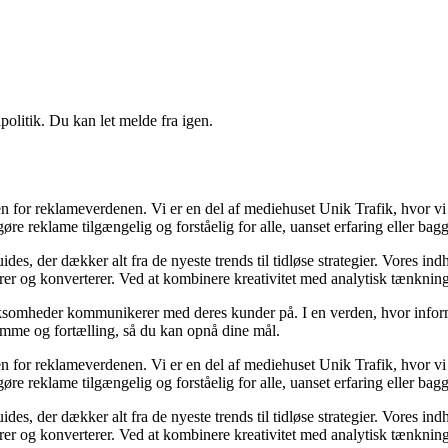
politik. Du kan let melde fra igen.
en for reklameverdenen. Vi er en del af mediehuset Unik Trafik, hvor vi
e reklame tilgængelig og forståelig for alle, uanset erfaring eller bag
des, der dækker alt fra de nyeste trends til tidløse strategier. Vores ind
g konverterer. Ved at kombinere kreativitet med analytisk tænkning, str
virksomheder kommunikerer med deres kunder på. I en verden, hvor infor
emme og fortælling, så du kan opnå dine mål.
en for reklameverdenen. Vi er en del af mediehuset Unik Trafik, hvor vi
e reklame tilgængelig og forståelig for alle, uanset erfaring eller bag
des, der dækker alt fra de nyeste trends til tidløse strategier. Vores ind
g konverterer. Ved at kombinere kreativitet med analytisk tænkning, str