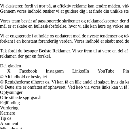
Vi eksisterer, fordi vi tror på, at effektiv reklame kan ændre måden, 
Gennem vores indhold ønsker vi at guidere dig i at finde din unikke st
Vores team består af passionerede skribenter og reklameeksperter, der de
mål er at skabe en fællesskabsfølelse, hvor vi alle kan lære og vokse 
Vi er engagerede i at holde os opdateret med de nyeste tendenser og tek
forkant i en konstant foranderlig verden. Vores indhold er skabt med de
Tak fordi du besøger Bedste Reklamer. Vi ser frem til at være en del af
reklamer, der gør en forskel.
Del glæden
X
Facebook
Instagram
LinkedIn
YouTube
Pin
© Alt indhold er beskyttet.
© Rettighederne tilhører os. Vi kan få en lille andel af salget, hvis du
© Dette site er omfattet af ophavsret. Ved køb via vores links kan vi 
Oplysninger
Ofte stillede spørgsmål
Fejlfinding
Vurdering
Karriere
Tip os
Abonnent
Min adgang