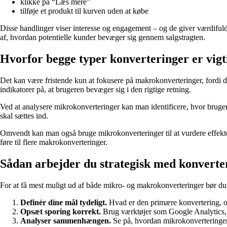
klikke på “Læs mere”
tilføje et produkt til kurven uden at købe
Disse handlinger viser interesse og engagement – og de giver værdifuld
af, hvordan potentielle kunder bevæger sig gennem salgstragten.
Hvorfor begge typer konverteringer er vigt
Det kan være fristende kun at fokusere på makrokonverteringer, fordi d
indikatorer på, at brugeren bevæger sig i den rigtige retning.
Ved at analysere mikrokonverteringer kan man identificere, hvor brugern
skal sættes ind.
Omvendt kan man også bruge mikrokonverteringer til at vurdere effekten
føre til flere makrokonverteringer.
Sådan arbejder du strategisk med konverte
For at få mest muligt ud af både mikro- og makrokonverteringer bør du
Definér dine mål tydeligt.
Hvad er den primære konvertering, og
Opsæt sporing korrekt.
Brug værktøjer som Google Analytics, T
Analyser sammenhængen.
Se på, hvordan mikrokonverteringer 