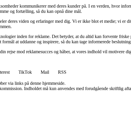
virksomheder kommunikerer med deres kunder på. I en verden, hvor infor
emme og fortælling, så du kan opnå dine mål.
ler deres viden og erfaringer med dig. Vi er ikke blot et medie; vi er d
sammen.
nologier inden for reklame. Det betyder, at du altid kan forvente friske
t formål at uddanne og inspirere, så du kan tage informerede beslutning
 din rejse mod reklamesucces og håber, at vores indhold vil motivere di
terest
TikTok
Mail
RSS
 køber via links på denne hjemmeside.
få kommission. Indholdet må kun anvendes med forudgående skriftlig afta