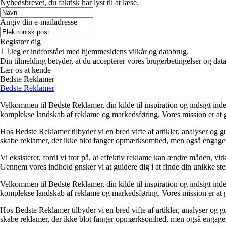
Nyhedsbrevet, du faktisk har lyst til at læse.
Angiv din e-mailadresse
Registrer dig
Jeg er indforstået med hjemmesidens vilkår og databrug.
Din tilmelding betyder, at du accepterer vores brugerbetingelser og data
Lær os at kende
Bedste Reklamer
Bedste Reklamer
Velkommen til Bedste Reklamer, din kilde til inspiration og indsigt ind
komplekse landskab af reklame og markedsføring. Vores mission er at gør
Hos Bedste Reklamer tilbyder vi en bred vifte af artikler, analyser og gui
skabe reklamer, der ikke blot fanger opmærksomhed, men også engagerer o
Vi eksisterer, fordi vi tror på, at effektiv reklame kan ændre måden, 
Gennem vores indhold ønsker vi at guidere dig i at finde din unikke st
Velkommen til Bedste Reklamer, din kilde til inspiration og indsigt ind
komplekse landskab af reklame og markedsføring. Vores mission er at gør
Hos Bedste Reklamer tilbyder vi en bred vifte af artikler, analyser og gui
skabe reklamer, der ikke blot fanger opmærksomhed, men også engagerer o