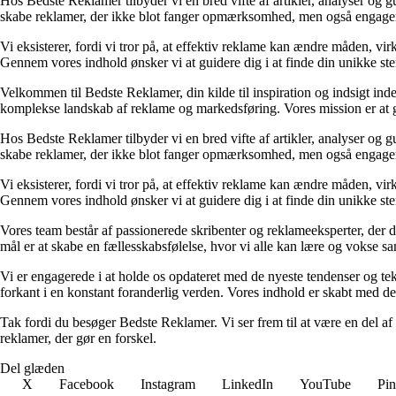
Hos Bedste Reklamer tilbyder vi en bred vifte af artikler, analyser og gui
skabe reklamer, der ikke blot fanger opmærksomhed, men også engagerer o
Vi eksisterer, fordi vi tror på, at effektiv reklame kan ændre måden, 
Gennem vores indhold ønsker vi at guidere dig i at finde din unikke st
Velkommen til Bedste Reklamer, din kilde til inspiration og indsigt ind
komplekse landskab af reklame og markedsføring. Vores mission er at gør
Hos Bedste Reklamer tilbyder vi en bred vifte af artikler, analyser og gui
skabe reklamer, der ikke blot fanger opmærksomhed, men også engagerer o
Vi eksisterer, fordi vi tror på, at effektiv reklame kan ændre måden, 
Gennem vores indhold ønsker vi at guidere dig i at finde din unikke st
Vores team består af passionerede skribenter og reklameeksperter, der de
mål er at skabe en fællesskabsfølelse, hvor vi alle kan lære og vokse 
Vi er engagerede i at holde os opdateret med de nyeste tendenser og tek
forkant i en konstant foranderlig verden. Vores indhold er skabt med de
Tak fordi du besøger Bedste Reklamer. Vi ser frem til at være en del af
reklamer, der gør en forskel.
Del glæden
X
Facebook
Instagram
LinkedIn
YouTube
Pin