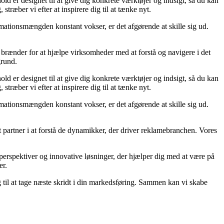
hold er designet til at give dig konkrete værktøjer og indsigt, så du kan
æber vi efter at inspirere dig til at tænke nyt.
mationsmængden konstant vokser, er det afgørende at skille sig ud.
 brænder for at hjælpe virksomheder med at forstå og navigere i det
grund.
hold er designet til at give dig konkrete værktøjer og indsigt, så du kan
æber vi efter at inspirere dig til at tænke nyt.
mationsmængden konstant vokser, er det afgørende at skille sig ud.
it partner i at forstå de dynamikker, der driver reklamebranchen. Vores
 perspektiver og innovative løsninger, der hjælper dig med at være på
er.
g til at tage næste skridt i din markedsføring. Sammen kan vi skabe