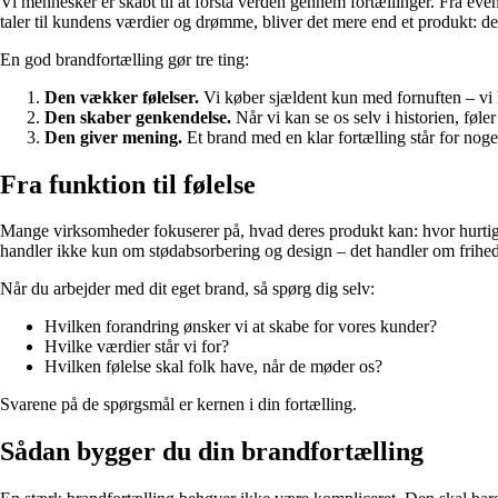
Vi mennesker er skabt til at forstå verden gennem fortællinger. Fra eve
taler til kundens værdier og drømme, bliver det mere end et produkt: det 
En god brandfortælling gør tre ting:
Den vækker følelser.
Vi køber sjældent kun med fornuften – vi 
Den skaber genkendelse.
Når vi kan se os selv i historien, føle
Den giver mening.
Et brand med en klar fortælling står for noget
Fra funktion til følelse
Mange virksomheder fokuserer på, hvad deres produkt kan: hvor hurtigt,
handler ikke kun om stødabsorbering og design – det handler om frihed, 
Når du arbejder med dit eget brand, så spørg dig selv:
Hvilken forandring ønsker vi at skabe for vores kunder?
Hvilke værdier står vi for?
Hvilken følelse skal folk have, når de møder os?
Svarene på de spørgsmål er kernen i din fortælling.
Sådan bygger du din brandfortælling