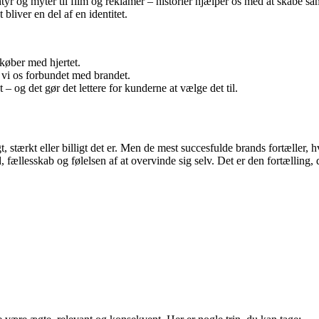
ntyr og myter til film og reklamer – historier hjælper os med at skabe 
bliver en del af en identitet.
køber med hjertet.
r vi os forbundet med brandet.
 – og det gør det lettere for kunderne at vælge det til.
 stærkt eller billigt det er. Men de mest succesfulde brands fortæller,
fællesskab og følelsen af at overvinde sig selv. Det er den fortælling, 