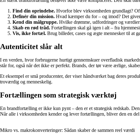
En stærk brandfortælling behøver ikke være kompliceret. Den skal bare
Find din oprindelse.
Hvorfor blev virksomheden grundlagt? Ofte 
Definér din mission.
Hvad kæmper du for – og imod? Det giver 
Kend din målgruppe.
Hvilke drømme, udfordringer og værdier ha
Skab en rød tråd.
Fortællingen skal gå igen i alt – fra hjemmes
Vis, ikke fortæl.
Brug billeder, cases og ægte mennesker til at gø
Autenticitet slår alt
I en verden, hvor forbrugerne hurtigt gennemskuer overfladisk markedsfø
står for, også når det ikke er perfekt. Brands, der tør være ærlige, skaber 
Et eksempel er små producenter, der viser håndværket bag deres produkte
troværdig og menneskelig.
Fortællingen som strategisk værktøj
En brandfortælling er ikke kun pynt – den er et strategisk redskab. Den
Når alle i virksomheden kender og lever fortællingen, bliver den en de
Mikro vs. makrokonverteringer: Sådan skaber de sammen reel værdi