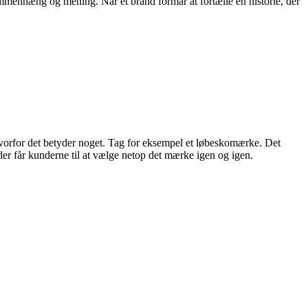
sammenhæng og mening. Når et brand formår at fortælle en historie, der
 hvorfor det betyder noget. Tag for eksempel et løbeskomærke. Det
der får kunderne til at vælge netop det mærke igen og igen.