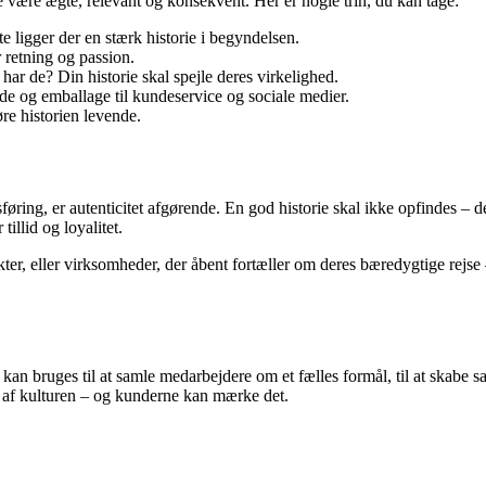
 være ægte, relevant og konsekvent. Her er nogle trin, du kan tage:
ligger der en stærk historie i begyndelsen.
retning og passion.
r de? Din historie skal spejle deres virkelighed.
ide og emballage til kundeservice og sociale medier.
re historien levende.
ring, er autenticitet afgørende. En god historie skal ikke opfindes – d
tillid og loyalitet.
r, eller virksomheder, der åbent fortæller om deres bæredygtige rejse –
 kan bruges til at samle medarbejdere om et fælles formål, til at skabe
l af kulturen – og kunderne kan mærke det.