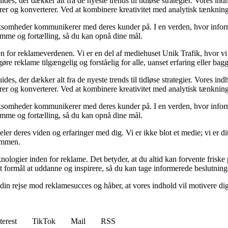
des, der dækker alt fra de nyeste trends til tidløse strategier. Vores ind
g konverterer. Ved at kombinere kreativitet med analytisk tænkning, str
virksomheder kommunikerer med deres kunder på. I en verden, hvor infor
emme og fortælling, så du kan opnå dine mål.
en for reklameverdenen. Vi er en del af mediehuset Unik Trafik, hvor vi
e reklame tilgængelig og forståelig for alle, uanset erfaring eller bag
des, der dækker alt fra de nyeste trends til tidløse strategier. Vores ind
g konverterer. Ved at kombinere kreativitet med analytisk tænkning, str
virksomheder kommunikerer med deres kunder på. I en verden, hvor infor
emme og fortælling, så du kan opnå dine mål.
ler deres viden og erfaringer med dig. Vi er ikke blot et medie; vi er d
sammen.
nologier inden for reklame. Det betyder, at du altid kan forvente friske
t formål at uddanne og inspirere, så du kan tage informerede beslutning
 din rejse mod reklamesucces og håber, at vores indhold vil motivere di
terest
TikTok
Mail
RSS