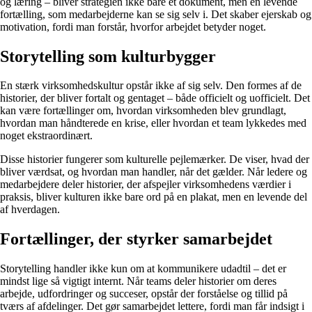
og læring – bliver strategien ikke bare et dokument, men en levende
fortælling, som medarbejderne kan se sig selv i. Det skaber ejerskab og
motivation, fordi man forstår, hvorfor arbejdet betyder noget.
Storytelling som kulturbygger
En stærk virksomhedskultur opstår ikke af sig selv. Den formes af de
historier, der bliver fortalt og gentaget – både officielt og uofficielt. Det
kan være fortællinger om, hvordan virksomheden blev grundlagt,
hvordan man håndterede en krise, eller hvordan et team lykkedes med
noget ekstraordinært.
Disse historier fungerer som kulturelle pejlemærker. De viser, hvad der
bliver værdsat, og hvordan man handler, når det gælder. Når ledere og
medarbejdere deler historier, der afspejler virksomhedens værdier i
praksis, bliver kulturen ikke bare ord på en plakat, men en levende del
af hverdagen.
Fortællinger, der styrker samarbejdet
Storytelling handler ikke kun om at kommunikere udadtil – det er
mindst lige så vigtigt internt. Når teams deler historier om deres
arbejde, udfordringer og succeser, opstår der forståelse og tillid på
tværs af afdelinger. Det gør samarbejdet lettere, fordi man får indsigt i