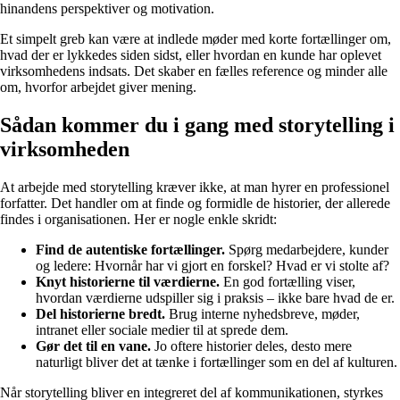
hinandens perspektiver og motivation.
Et simpelt greb kan være at indlede møder med korte fortællinger om,
hvad der er lykkedes siden sidst, eller hvordan en kunde har oplevet
virksomhedens indsats. Det skaber en fælles reference og minder alle
om, hvorfor arbejdet giver mening.
Sådan kommer du i gang med storytelling i
virksomheden
At arbejde med storytelling kræver ikke, at man hyrer en professionel
forfatter. Det handler om at finde og formidle de historier, der allerede
findes i organisationen. Her er nogle enkle skridt:
Find de autentiske fortællinger.
Spørg medarbejdere, kunder
og ledere: Hvornår har vi gjort en forskel? Hvad er vi stolte af?
Knyt historierne til værdierne.
En god fortælling viser,
hvordan værdierne udspiller sig i praksis – ikke bare hvad de er.
Del historierne bredt.
Brug interne nyhedsbreve, møder,
intranet eller sociale medier til at sprede dem.
Gør det til en vane.
Jo oftere historier deles, desto mere
naturligt bliver det at tænke i fortællinger som en del af kulturen.
Når storytelling bliver en integreret del af kommunikationen, styrkes