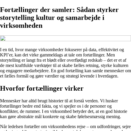
Fortællinger der samler: Sådan styrker
storytelling kultur og samarbejde i
virksomheden
I en tid, hvor mange virksomheder fokuserer på data, effektivitet og
KPI’er, kan det virke gammeldags at tale om fortællinger. Men
storytelling er langt fra et blødt eller overflødigt redskab – det er et af
de mest kraftfulde værktøjer til at skabe fælles retning, styrke kulturen
og engagere medarbejdere. En god fortælling kan samle mennesker om
et fælles formål og gøre værdier og strategi levende i hverdagen.
Hvorfor fortællinger virker
Mennesker har altid brugt historier til at forstå verden. Vi husker
fortællinger bedre end fakta, og vi spejler os i de personer og
konflikter, de rummer. I en virksomhed betyder det, at en god historie
kan gøre abstrakte mål konkrete og skabe følelsesmæssig mening.
Når ledelsen fortæller om virksomhedens rejse – om udfordringer, sejre